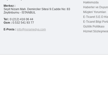
Hakkımızda
Daha verimli satışlar için, Google
Merkez :
Haberler ve Duyur
Analiz Kullanın
Seyit Nizam Mah. Demirciler Sitesi 9.Cadde No: 83
Müşteri Yorumları
Zeytinburnu - İSTANBUL
E-Ticaret (Elektronik Ticaret)
E-Ticaret S.E.O Hi
Tel :
0 (212) 416 06 44
Nedir ?
E-Ticaret Bilgi Port
Gsm :
0.532 541 93 77
Gizlilik Politikası
E-Ticaret Sözlüğü
E-Posta :
info@noramedya.com
Hizmet Sözleşmes
E-ticaretinizi aktif kılmanın 20
şartı
Türkiye`de e-ticaret geçen yıla
oranla %64 arttı
Neden Sanal Pos Alamıyorum?
Garanti Sanal POS`a Nasıl
Başvurulur?
E-ticaret paket satıcısına
sorulacak sorular
Eticaret B2C Nedir ?