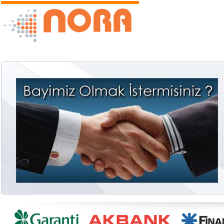
Ana Sayfa
Ha
E-Ticaret Siteniz 1 Günde Hazır