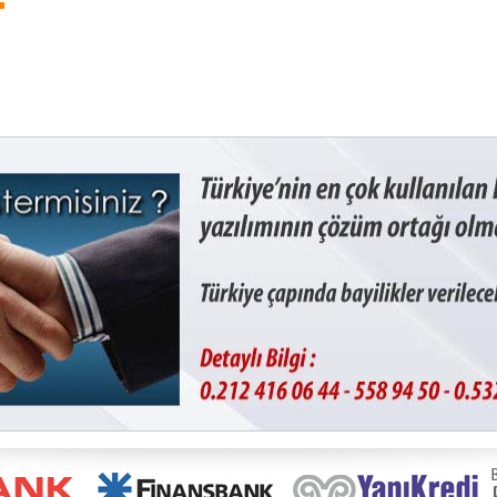
Ana Sayfa
Hakkımızda
E-Ticaret Yazılımı
Online Satın
Arama Motorlarında hızlı
Dest