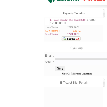
Alışveriş Sepetim
(1 Adet)
E-Ticaret Standart Plus Paket B2C
17500.00 TL
Ara Toplam
:
17500.00 TL.
KDV Toplamı
:
0.00TL.
Genel Toplam
17500.00 TL.
Üye Girişi
Email
:
Şifre
:
|
Üye Ol
Şifremi Unuttum
E-Ticaret Bilgi Portalı