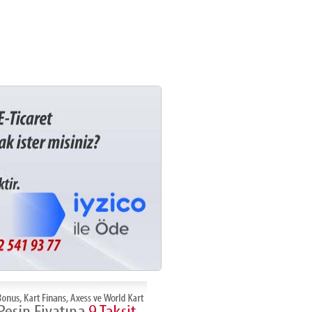
 Al
Referanslarımız
İletişim
 yükselin - Sınırsız Trafik - Uygun Fiyatlar
ek Tel: 0.212 416 06 44 - 0.532 541 93 77