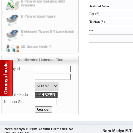
Önerileri
Teslimat Şehir
E-Ticaret Nasıl Yapılır
İlçe (*)
Telefon (*)
Elektronik Ticaret E-Ticaret Nedir
---
?
3D Secure Nedir ?
Sanal Pos Nedir?
Yeniliklerden Haberdar Olun
Ad Soyad
:
Güvenlik sertifikaları ile ilgili bazı
Email
:
kavram ve tanımlar
Şehir
:
Daha verimli satışlar için, Google
Analiz Kullanın
Güvenlik Kodu
:
Kodunu Girin
:
E-Ticaret (Elektronik Ticaret)
Nedir ?
E-Ticaret Sözlüğü
Nora Medya Bilişim Yazılım Hizmetleri ve
Nora Medya E-Ti