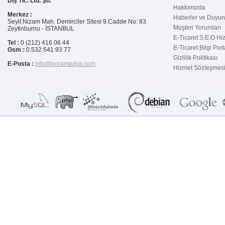
Dış Tic. Ltd. Şti.
E-ticaretinizi aktif kılmanın 20
Hakkımızda
şartı
Merkez :
Haberler ve Duyur
Seyit Nizam Mah. Demirciler Sitesi 9.Cadde No: 83
Türkiye`de e-ticaret geçen yıla
Müşteri Yorumları
Zeytinburnu - İSTANBUL
oranla %64 arttı
E-Ticaret S.E.O Hi
Tel :
0 (212) 416 06 44
E-Ticaret Bilgi Port
Gsm :
0.532 541 93 77
Neden Sanal Pos Alamıyorum?
Gizlilik Politikası
E-Posta :
info@noramedya.com
Hizmet Sözleşmes
Garanti Sanal POS`a Nasıl
Başvurulur?
E-ticaret paket satıcısına
sorulacak sorular
Eticaret B2C Nedir ?
E-ticaret dünyasına girmek
düşündüğünüz kadar karmaşık
olmayabilir.
E-Ticaret Planı Nasıl Yapılır?
İnternette Güvenli Alışveriş
Rehberi