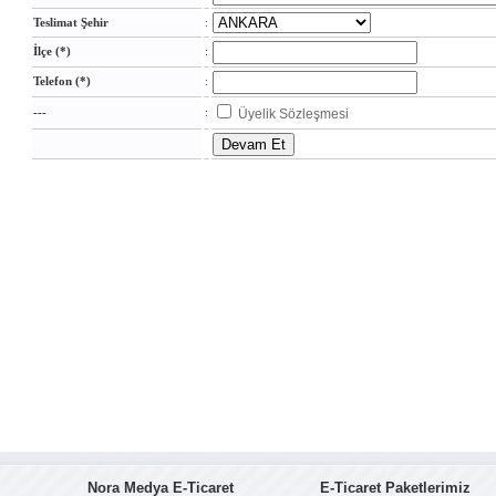
Teslimat Şehir
:
İlçe (*)
:
Telefon (*)
:
---
:
Üyelik Sözleşmesi
Nora Medya E-Ticaret
E-Ticaret Paketlerimiz