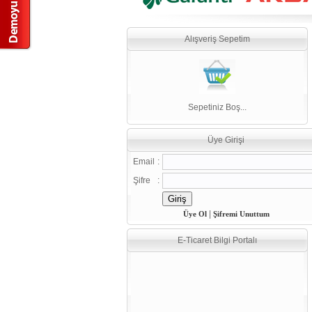
Alışveriş Sepetim
Sepetiniz Boş...
Üye Girişi
Email
:
Şifre
:
|
Üye Ol
Şifremi Unuttum
E-Ticaret Bilgi Portalı
E-Ticaret İçin Gelişmiş SEO