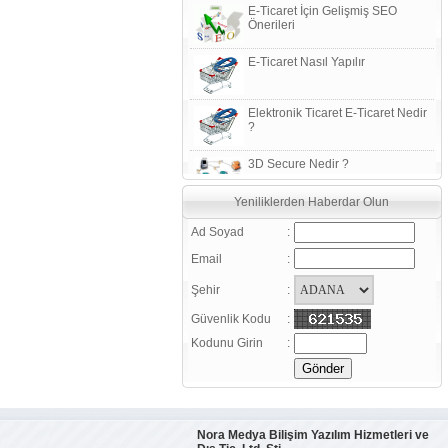
Önerileri
E-Ticaret Nasıl Yapılır
Elektronik Ticaret E-Ticaret Nedir
?
3D Secure Nedir ?
Sanal Pos Nedir?
Yeniliklerden Haberdar Olun
Ad Soyad
:
Güvenlik sertifikaları ile ilgili bazı
Email
:
kavram ve tanımlar
Şehir
:
Daha verimli satışlar için, Google
Analiz Kullanın
Güvenlik Kodu
:
Kodunu Girin
:
E-Ticaret (Elektronik Ticaret)
Nedir ?
E-Ticaret Sözlüğü
Nora Medya Bilişim Yazılım Hizmetleri ve