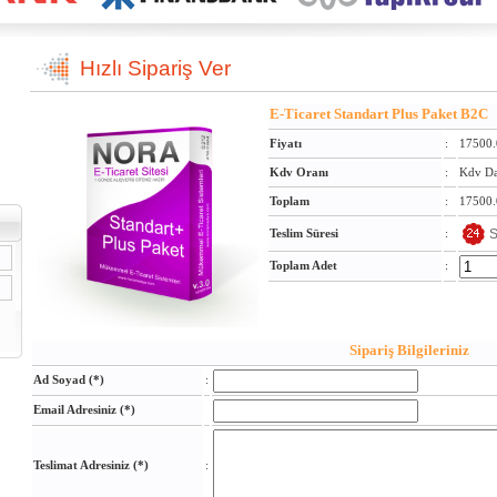
Hızlı Sipariş Ver
E-Ticaret Standart Plus Paket B2C
Fiyatı
:
17500.
Kdv Oranı
:
Kdv Da
Toplam
:
17500.
S
Teslim Süresi
:
Toplam Adet
:
Sipariş Bilgileriniz
Ad Soyad (*)
:
Email Adresiniz (*)
Teslimat Adresiniz (*)
: