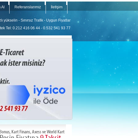
 Al
Referanslarımız
İletişim
ı yükselin - Sınırsız Trafik - Uygun Fiyatlar
ek Tel: 0.212 416 06 44 - 0.532 541 93 77