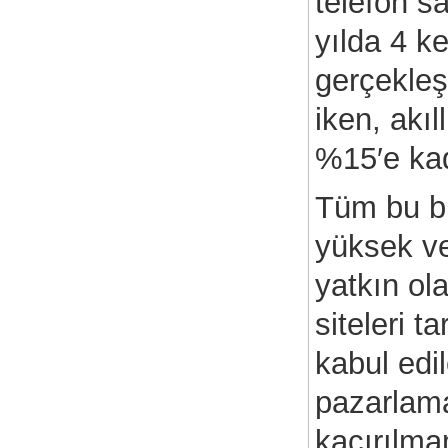
telefon s
Önemli?
yılda 4 k
gerçekleşt
iken, akıl
%15′e kad
Tüm bu bi
yüksek ve
yatkın ola
siteleri t
kabul edi
pazarlam
kaçırılma