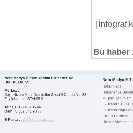
[İnfografik
Bu haber 
Nora Medya Bilişim Yazılım Hizmetleri ve
Nora Medya E-Ti
Dış Tic. Ltd. Şti.
Hakkımızda
Merkez :
Haberler ve Duyur
Seyit Nizam Mah. Demirciler Sitesi 9.Cadde No: 83
Müşteri Yorumları
Zeytinburnu - İSTANBUL
E-Ticaret S.E.O Hi
Tel :
0 (212) 416 06 44
E-Ticaret Bilgi Port
Gsm :
0.532 541 93 77
Gizlilik Politikası
E-Posta :
info@noramedya.com
Hizmet Sözleşmes