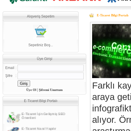
E-Ticaret Bilgi Portalı
Alışveriş Sepetim
Sepetiniz Boş...
Üye Girişi
Email
:
Şifre
:
Farklı kay
|
Üye Ol
Şifremi Unuttum
araya geti
E-Ticaret Bilgi Portalı
infografik
E-Ticaret İçin Gelişmiş SEO
Önerileri
alıyor. Ö
E-Ticaret Nasıl Yapılır