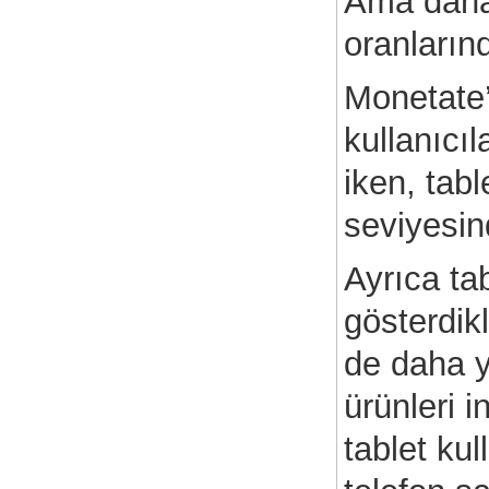
Ama daha
Neden Sanal Pos Alamıyorum?
oranlarınd
Monetate’
Garanti Sanal POS`a Nasıl
Başvurulur?
kullanıcı
E-ticaret paket satıcısına
sorulacak sorular
iken, tab
Eticaret B2C Nedir ?
seviyesin
E-ticaret dünyasına girmek
Ayrıca tab
düşündüğünüz kadar karmaşık
olmayabilir.
gösterdikl
E-Ticaret Planı Nasıl Yapılır?
de daha y
İnternette Güvenli Alışveriş
Rehberi
ürünleri 
Özel Alışveriş Kulübü Siteleri
tablet kul
Nasıl Başarılı Oldu ?
E-Ticaret Sitenizin Tasarımı Niçin