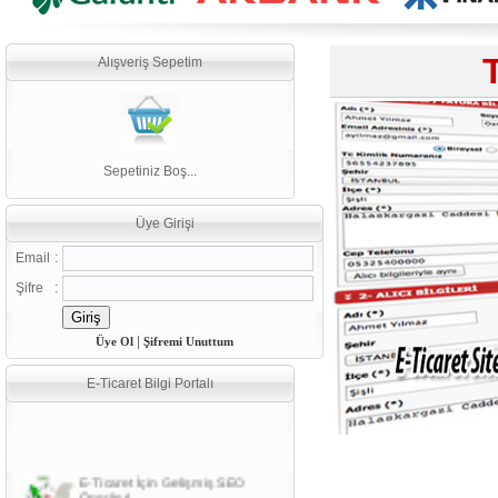
Alışveriş Sepetim
Sepetiniz Boş...
Üye Girişi
Email
:
Şifre
:
|
Üye Ol
Şifremi Unuttum
E-Ticaret Bilgi Portalı
E-Ticaret İçin Gelişmiş SEO
Önerileri