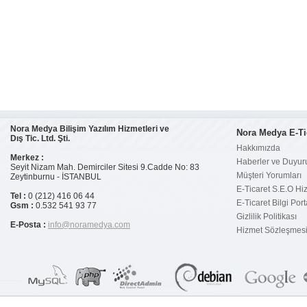
Nora Medya Bilişim Yazılım Hizmetleri ve
Nora Medya E-Ti
Dış Tic. Ltd. Şti.
Hakkımızda
Merkez :
Haberler ve Duyur
Seyit Nizam Mah. Demirciler Sitesi 9.Cadde No: 83
Müşteri Yorumları
Zeytinburnu - İSTANBUL
E-Ticaret S.E.O Hi
Tel :
0 (212) 416 06 44
E-Ticaret Bilgi Port
Gsm :
0.532 541 93 77
Gizlilik Politikası
E-Posta :
info@noramedya.com
Hizmet Sözleşmes