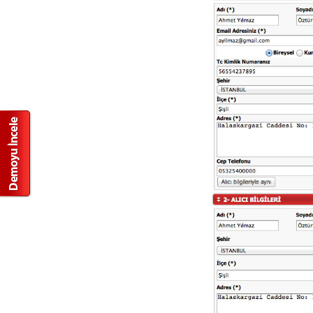
Türkiye`de e-ticaret geçen yıla
oranla %64 arttı
Neden Sanal Pos Alamıyorum?
Garanti Sanal POS`a Nasıl
Başvurulur?
E-ticaret paket satıcısına
sorulacak sorular
Eticaret B2C Nedir ?
E-ticaret dünyasına girmek
düşündüğünüz kadar karmaşık
olmayabilir.
E-Ticaret Planı Nasıl Yapılır?
İnternette Güvenli Alışveriş
Rehberi
Özel Alışveriş Kulübü Siteleri