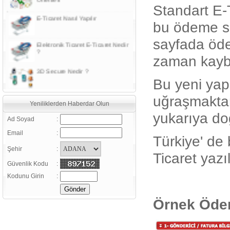
Standart E-
E-Ticaret Nasıl Yapılır
bu ödeme si
Elektronik Ticaret E-Ticaret Nedir
sayfada öd
?
zaman kaybe
3D Secure Nedir ?
Bu yeni yapı
Sanal Pos Nedir?
uğraşmaktan
Yeniliklerden Haberdar Olun
yukarıya do
Güvenlik sertifikaları ile ilgili bazı
Ad Soyad
:
kavram ve tanımlar
Email
:
Türkiye' d
Daha verimli satışlar için, Google
Analiz Kullanın
Şehir
:
Ticaret yazı
Güvenlik Kodu
:
E-Ticaret (Elektronik Ticaret)
Nedir ?
Kodunu Girin
:
E-Ticaret Sözlüğü
Örnek Ödem
E-ticaretinizi aktif kılmanın 20
şartı