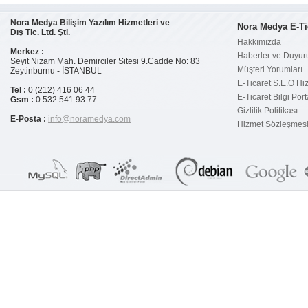
şartı
Nora Medya Bilişim Yazılım Hizmetleri ve
Nora Medya E-Ti
Türkiye`de e-ticaret geçen yıla
Dış Tic. Ltd. Şti.
oranla %64 arttı
Hakkımızda
Merkez :
Haberler ve Duyur
Seyit Nizam Mah. Demirciler Sitesi 9.Cadde No: 83
Neden Sanal Pos Alamıyorum?
Müşteri Yorumları
Zeytinburnu - İSTANBUL
E-Ticaret S.E.O Hi
Tel :
0 (212) 416 06 44
E-Ticaret Bilgi Port
Garanti Sanal POS`a Nasıl
Gsm :
0.532 541 93 77
Başvurulur?
Gizlilik Politikası
E-Posta :
info@noramedya.com
Hizmet Sözleşmes
E-ticaret paket satıcısına
sorulacak sorular
Eticaret B2C Nedir ?
E-ticaret dünyasına girmek
düşündüğünüz kadar karmaşık
olmayabilir.
E-Ticaret Planı Nasıl Yapılır?
İnternette Güvenli Alışveriş
Rehberi