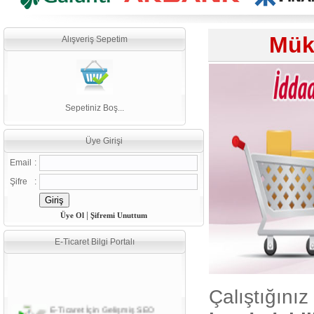
Mük
Alışveriş Sepetim
Sepetiniz Boş...
Üye Girişi
Email
:
Şifre
:
|
Üye Ol
Şifremi Unuttum
E-Ticaret Bilgi Portalı
Çalıştığınız
E-Ticaret İçin Gelişmiş SEO
Önerileri