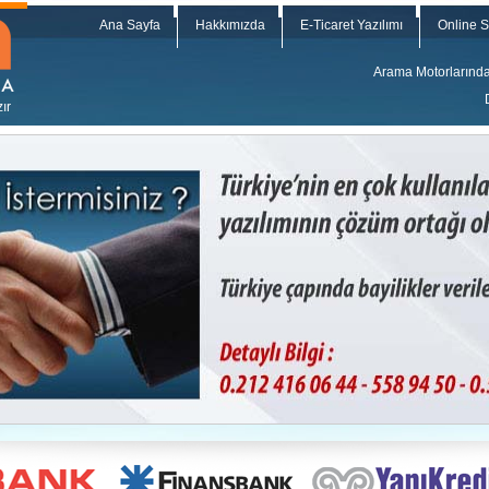
Ana Sayfa
Hakkımızda
E-Ticaret Yazılımı
Online S
Arama Motorlarında h
ır