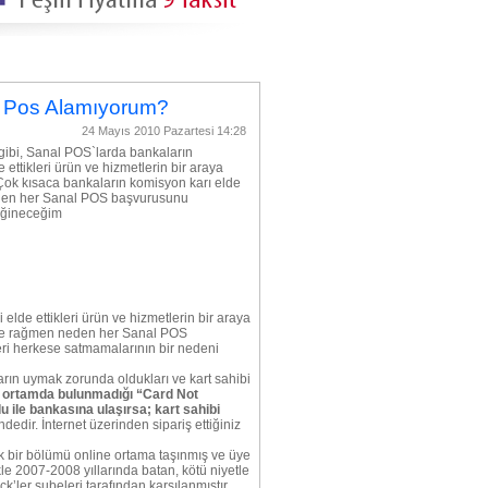
 Pos Alamıyorum?
24 Mayıs 2010 Pazartesi 14:28
 gibi, Sanal POS`larda bankaların
 ettikleri ürün ve hizmetlerin bir araya
Çok kısaca bankaların komisyon karı elde
en her Sanal POS başvurusunu
eğineceğim
 elde ettikleri ürün ve hizmetlerin bir araya
ine rağmen neden her Sanal POS
ri herkese satmamalarının bir nedeni
rın uymak zorunda oldukları ve kart sahibi
rak ortamda bulunmadığı “Card Not
u ile bankasına ulaşırsa; kart sahibi
edir. İnternet üzerinden sipariş ettiğiniz
ük bir bölümü online ortama taşınmış ve üye
llikle 2007-2008 yıllarında batan, kötü niyetle
k’ler şubeleri tarafından karşılanmıştır.