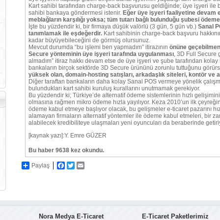
Kart sahibi tarafından charge-back başvurusu geldiğinde; üye işyeri ile bir
sahibi bankaya göndermesi istenir.
Eğer üye işyeri faaliyetine devam e
meblağların karşılığı yoksa; tüm tutarı bağlı bulunduğu şubesi ödeme
İşte bu yüzdendir ki, bir firmaya düşük valörlü (3 gün, 5 gün vb.)
Sanal P
tanımlamak ile eşdeğerdir.
Kart sahibinin charge-back başvuru hakkını
kadar büyüyebileceğini de görmüş olursunuz.
Mevcut durumda “bu işlemi ben yapmadım” itirazının
önüne geçebilmeni
Secure yönteminin üye işyeri tarafında uygulanması
, 3D Full Secure 
almadım” itiraz hakkı devam etse de üye işyeri ve şube tarafından kolay 
bankaların birçok sektörde 3D Secure ürününü zorunlu tuttuğunu görür
yüksek olan, domain-hosting satışları, arkadaşlık siteleri, kontör ve al
Diğer taraftan bankaların daha kolay Sanal POS vermeye yönelik çalışma
bulundukları kart sahibi kuruluş kurallarını unutmamak gerekiyor.
Bu yüzdendir ki; Türkiye’de alternatif ödeme sistemlerinin hızlı gelişimin
olmasına rağmen mikro ödeme hızla yayılıyor. Keza 2010’un ilk çeyreği
ödeme kabul etmeye başlıyor olacak, bu gelişmeler e-ticaret pazarını hı
alamayan firmaların alternatif yöntemler ile ödeme kabul etmeleri, bi
alabilecek kredibiliteye ulaşmaları yeni oyuncuları da beraberinde getiri
[kaynak yazı]:Y. Emre GÜZER
Bu haber 9638 kez okundu.
Paylaş
Facebook
Twitter
Email
Nora Medya E-Ticaret
E-Ticaret Paketlerimiz