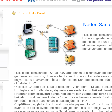
E-Ticaret Bilgi Portalı
Neden Sanal
Fiziksel pos cihazları
komisyon gelirleri elde
gelmesinden oluşur. 
etmesine rağmen ned
onaylayamadığına d
Fiziksel pos cihazları gibi, Sanal POS’larda bankaların komisyon gelirleri
gelmesinden oluşur. Çok kısaca bankaların komisyon karı elde etmes
başvurusunu onaylayamadığına değineceğim. Kar edebilecekleri ürünle
olmalı değil mi?
Öncelikle; Charge-back kurallarını okumanızı öneririm… Kısaca; bankala
kuruluşlara ait kurallar derki;
alışveriş esnasında, kartın fiziksel ola
Present” işlemlerde, kart sahibi, “bu işlemi ben yapmadım” itiraz kod
haklıdır
… Bir diğer itiraz kodu da “bu ürün veya hizmeti alamadım” şeklind
bir ürünün elinize ulaşmaması olarak düşünebilirsiniz.
Chip&Pin
’e geçişle birlikte, fiziksel dünyada yaşanan fraud’un çok büy
işyerleri ile birlikte işyerlerine kefil olan şubelerin riskleri artmıştır. Öze
üye işyerini kapatıp giden birçok Sanal işyerinin yaşadığı tüm charge-bac