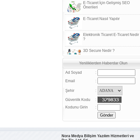
Önerileri
E-Ticaret Nasıl Yapılır
Elektronik Ticaret E-Ticaret Nedir
?
3D Secure Nedir ?
Sanal Pos Nedir?
Yeniliklerden Haberdar Olun
Ad Soyad
:
Güvenlik sertifikaları ile ilgili bazı
Email
:
kavram ve tanımlar
Şehir
:
Daha verimli satışlar için, Google
Analiz Kullanın
Güvenlik Kodu
:
Kodunu Girin
:
E-Ticaret (Elektronik Ticaret)
Nedir ?
E-Ticaret Sözlüğü
Nora Medya Bilişim Yazılım Hizmetleri ve