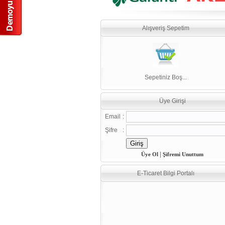
Alışveriş Sepetim
Sepetiniz Boş...
Üye Girişi
Email
:
Şifre
:
|
Üye Ol
Şifremi Unuttum
E-Ticaret Bilgi Portalı
E-Ticaret İçin Gelişmiş SEO