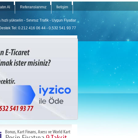
atın Al
Referanslarımız
İletişim
ızlı yükselin - Sınırsız Trafik - Uygun Fiyatlar
Destek Tel: 0.212 416 06 44 - 0.532 541 93 77