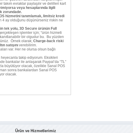
 takım evraklar paylaşılır ve delilleri kart
tmiyorsa veya hesaplarında ilgili
k zorundadır.
OS hizmetini tanımlamak, limitsiz kredi
n 4 ay olduğunu düşünürseniz riskin ne
n tek yolu, 3D Secure ürünün Full
gerçekleşen işlemler için; “ürün hizmeti
kanıtlanabilir bir olgudur bu. Bu yüzden
sünüz. Örnek olarak;
Charge-back riski
tın satışını
verebilirim.
ları var. Her ne olursa olsun bağlı
i heyecanla takip ediyorum. Eksikleri
nde bankalar ile anlaşarak Paypal’da “TL”
zla büyütüyor olacak, özelikle Sanal POS
r zaman sonra bankalardan Sanal POS
yor olacak.
Ürün ve Hizmetlerimiz