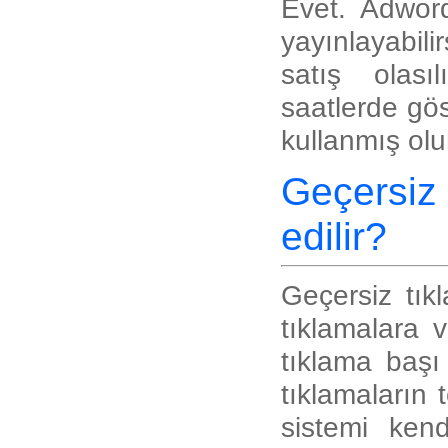
Evet. Adword
yayınlayabili
satış olas
saatlerde gö
kullanmış ol
Geçersiz 
edilir?
Geçersiz tı
tıklamalara 
tıklama başı 
tıklamaların 
sistemi kend