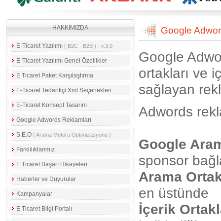
HAKKIMIZDA
Google Adwor
E-Ticaret Yazılımı
( B2C - B2B ) - v.3.0
Google Adwo
E-Ticaret Yazılımı Genel Özellikler
ortakları ve 
E Ticaret Paket Karşılaştırma
sağlayan rekl
E-Ticaret Tedarikçi Xml Seçenekleri
E-Ticaret Konsept Tasarım
Adwords rekla
Google Adwords Reklamları
S.E.O
( Arama Motoru Optimizasyonu )
Google Ara
Farklılıklarımız
sponsor bağla
E Ticaret Başarı Hikayeleri
Arama Ortak
Haberler ve Duyurular
en üstünde
Kampanyalar
İçerik Ortak
E Ticaret Bilgi Portalı