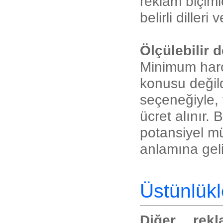
reklam biçiml
belirli diller
Ölçülebilir 
Minimum harc
konusu değild
seçeneğiyle, 
ücret alınır.
potansiyel mü
anlamına geli
Üstünlükl
Diğer rekl