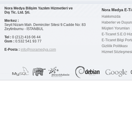
Nora Medya Bilişim Yazılım Hizmetleri ve
Nora Medya E-Ti
Dış Tic. Ltd. Şti.
Hakkımızda
Merkez :
Haberler ve Duyur
Seyit Nizam Mah. Demirciler Sitesi 9.Cadde No: 83
Müşteri Yorumları
Zeytinburnu - İSTANBUL
E-Ticaret S.E.O Hi
Tel :
0 (212) 416 06 44
E-Ticaret Bilgi Port
Gsm :
0.532 541 93 77
Gizlilik Politikası
E-Posta :
info@noramedya.com
Hizmet Sözleşmes