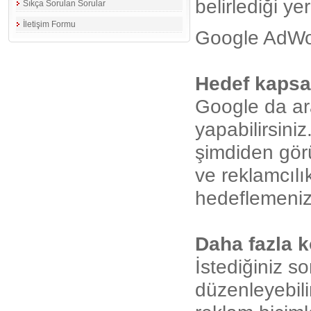
belirlediği y
Sıkça Sorulan Sorular
İletişim Formu
Google AdWor
Hedef kaps
Google da ar
yapabilirsin
şimdiden gör
ve reklamcılı
hedeflemenize
Daha fazla k
İstediğiniz s
düzenleyebilir