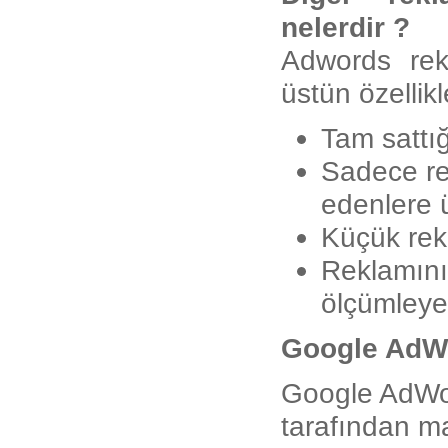
nelerdir ?
Adwords rek
üstün özellikl
Tam sattığ
Sadece rek
edenlere ü
Küçük rekl
Reklamınız
ölçümleyeb
Google AdW
Google AdWor
tarafından mal