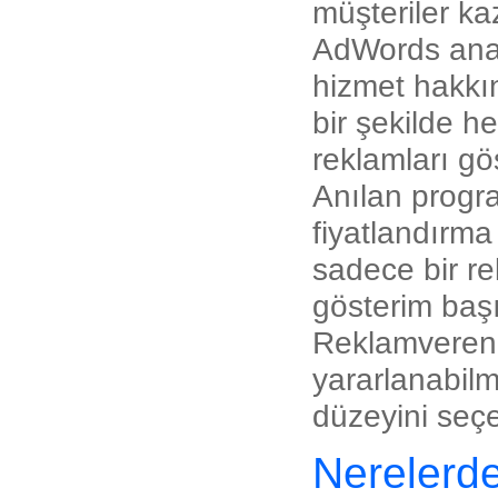
müşteriler ka
AdWords anaht
hizmet hakkın
bir şekilde he
reklamları gös
Anılan progr
fiyatlandırma
sadece bir r
gösterim başı
Reklamverenl
yararlanabilm
düzeyini seçe
Nerelerde